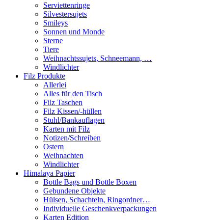
Serviettenringe
Silvestersujets
Smileys
Sonnen und Monde
Sterne
Tiere
Weihnachtssujets, Schneemann, …
Windlichter
Filz Produkte
Allerlei
Alles für den Tisch
Filz Taschen
Filz Kissen/-hüllen
Stuhl/Bankauflagen
Karten mit Filz
Notizen/Schreiben
Ostern
Weihnachten
Windlichter
Himalaya Papier
Bottle Bags und Bottle Boxen
Gebundene Objekte
Hülsen, Schachteln, Ringordner…
Individuelle Geschenkverpackungen
Karten Edition