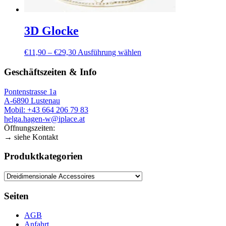
3D Glocke
Preisspanne:
Dieses
€
11,90
–
€
29,30
Ausführung wählen
€11,90
Produkt
bis
weist
Geschäftszeiten & Info
€29,30
mehrere
Varianten
Pontenstrasse 1a
auf.
A-6890 Lustenau
Die
Mobil: +43 664 206 79 83
Optionen
helga.hagen-w@iplace.at
können
Öffnungszeiten:
auf
→ siehe Kontakt
der
Produktseite
Produktkategorien
gewählt
werden
Seiten
AGB
Anfahrt