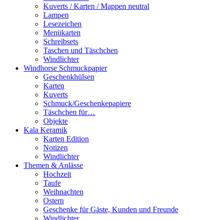
Kuverts / Karten / Mappen neutral
Lampen
Lesezeichen
Menükarten
Schreibsets
Taschen und Täschchen
Windlichter
Windhorse Schmuckpapier
Geschenkhülsen
Karten
Kuverts
Schmuck/Geschenkepapiere
Täschchen für…
Objekte
Kala Keramik
Karten Edition
Notizen
Windlichter
Themen & Anlässe
Hochzeit
Taufe
Weihnachten
Ostern
Geschenke für Gäste, Kunden und Freunde
Windlichter