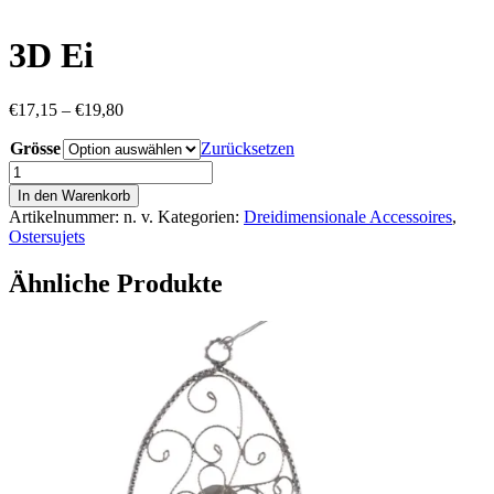
3D Ei
Preisspanne:
€
17,15
–
€
19,80
€17,15
Grösse
bis
Zurücksetzen
€19,80
3D
Ei
In den Warenkorb
Menge
Artikelnummer:
n. v.
Kategorien:
Dreidimensionale Accessoires
,
Ostersujets
Ähnliche Produkte