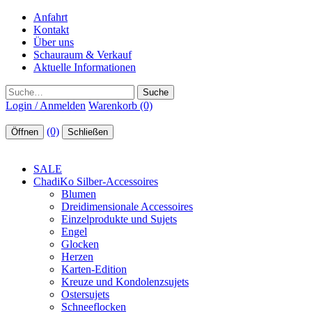
Anfahrt
Kontakt
Über uns
Schauraum & Verkauf
Aktuelle Informationen
Suche
Login / Anmelden
Warenkorb (0)
(0)
Öffnen
Schließen
SALE
ChadiKo Silber-Accessoires
Blumen
Dreidimensionale Accessoires
Einzelprodukte und Sujets
Engel
Glocken
Herzen
Karten-Edition
Kreuze und Kondolenzsujets
Ostersujets
Schneeflocken