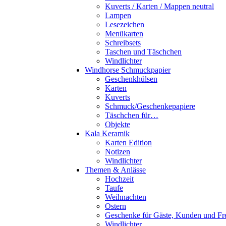
Kuverts / Karten / Mappen neutral
Lampen
Lesezeichen
Menükarten
Schreibsets
Taschen und Täschchen
Windlichter
Windhorse Schmuckpapier
Geschenkhülsen
Karten
Kuverts
Schmuck/Geschenkepapiere
Täschchen für…
Objekte
Kala Keramik
Karten Edition
Notizen
Windlichter
Themen & Anlässe
Hochzeit
Taufe
Weihnachten
Ostern
Geschenke für Gäste, Kunden und Fr
Windlichter