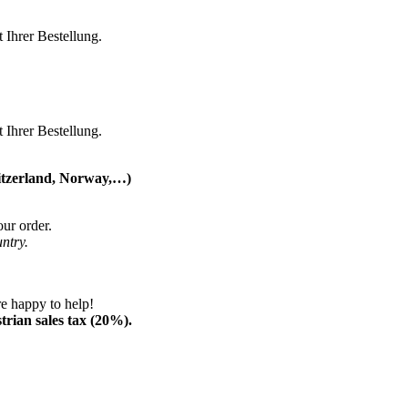
 Ihrer Bestellung.
 Ihrer Bestellung.
itzerland, Norway,…)
our order.
ntry.
re happy to help!
strian sales tax (20%).