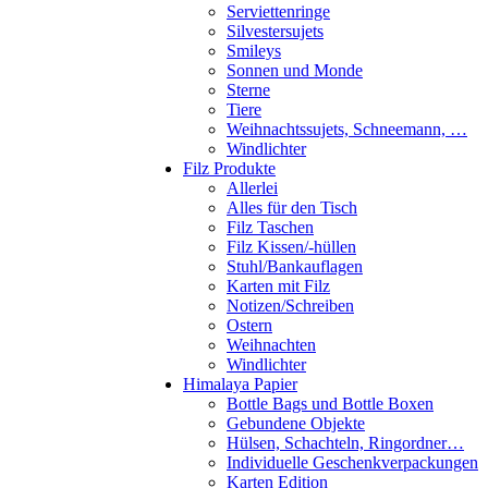
Serviettenringe
Silvestersujets
Smileys
Sonnen und Monde
Sterne
Tiere
Weihnachtssujets, Schneemann, …
Windlichter
Filz Produkte
Allerlei
Alles für den Tisch
Filz Taschen
Filz Kissen/-hüllen
Stuhl/Bankauflagen
Karten mit Filz
Notizen/Schreiben
Ostern
Weihnachten
Windlichter
Himalaya Papier
Bottle Bags und Bottle Boxen
Gebundene Objekte
Hülsen, Schachteln, Ringordner…
Individuelle Geschenkverpackungen
Karten Edition