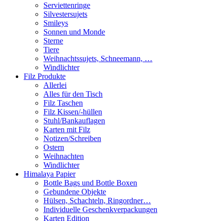
Serviettenringe
Silvestersujets
Smileys
Sonnen und Monde
Sterne
Tiere
Weihnachtssujets, Schneemann, …
Windlichter
Filz Produkte
Allerlei
Alles für den Tisch
Filz Taschen
Filz Kissen/-hüllen
Stuhl/Bankauflagen
Karten mit Filz
Notizen/Schreiben
Ostern
Weihnachten
Windlichter
Himalaya Papier
Bottle Bags und Bottle Boxen
Gebundene Objekte
Hülsen, Schachteln, Ringordner…
Individuelle Geschenkverpackungen
Karten Edition