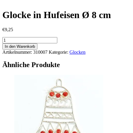
Glocke in Hufeisen Ø 8 cm
€
9,25
Glocke
in
In den Warenkorb
Hufeisen
Artikelnummer:
310007
Kategorie:
Glocken
Ø
8
Ähnliche Produkte
cm
Menge