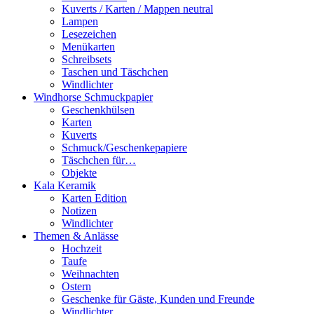
Kuverts / Karten / Mappen neutral
Lampen
Lesezeichen
Menükarten
Schreibsets
Taschen und Täschchen
Windlichter
Windhorse Schmuckpapier
Geschenkhülsen
Karten
Kuverts
Schmuck/Geschenkepapiere
Täschchen für…
Objekte
Kala Keramik
Karten Edition
Notizen
Windlichter
Themen & Anlässe
Hochzeit
Taufe
Weihnachten
Ostern
Geschenke für Gäste, Kunden und Freunde
Windlichter