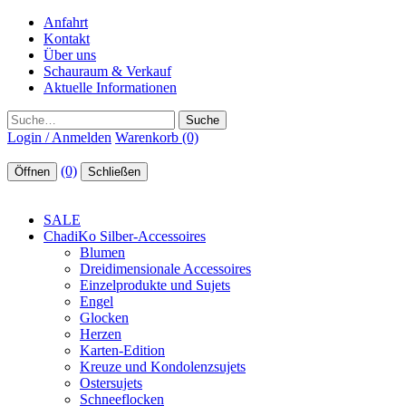
Anfahrt
Kontakt
Über uns
Schauraum & Verkauf
Aktuelle Informationen
Suche
Login / Anmelden
Warenkorb (0)
(0)
Öffnen
Schließen
SALE
ChadiKo Silber-Accessoires
Blumen
Dreidimensionale Accessoires
Einzelprodukte und Sujets
Engel
Glocken
Herzen
Karten-Edition
Kreuze und Kondolenzsujets
Ostersujets
Schneeflocken