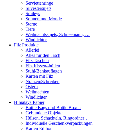
Serviettenringe
Silvestersujets
Smileys
Sonnen und Monde
Sterne
Tiere
Weihnachtssujets, Schneemann, …
Windlichter
Filz Produkte
Allerlei
Alles für den Tisch
Filz Taschen
Filz Kissen/-hüllen
Stuhl/Bankauflagen
Karten mit Filz
Notizen/Schreiben
Ostern
Weihnachten
Windlichter
Himalaya Papier
Bottle Bags und Bottle Boxen
Gebundene Objekte
Hülsen, Schachteln, Ringordner…
Individuelle Geschenkverpackungen
Karten Edition