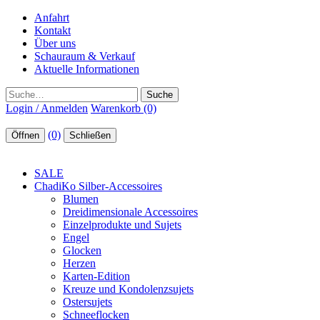
Anfahrt
Kontakt
Über uns
Schauraum & Verkauf
Aktuelle Informationen
Suche
Login / Anmelden
Warenkorb (0)
(0)
Öffnen
Schließen
SALE
ChadiKo Silber-Accessoires
Blumen
Dreidimensionale Accessoires
Einzelprodukte und Sujets
Engel
Glocken
Herzen
Karten-Edition
Kreuze und Kondolenzsujets
Ostersujets
Schneeflocken