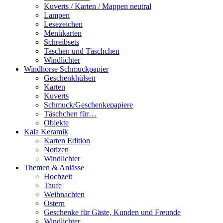
Kuverts / Karten / Mappen neutral
Lampen
Lesezeichen
Menükarten
Schreibsets
Taschen und Täschchen
Windlichter
Windhorse Schmuckpapier
Geschenkhülsen
Karten
Kuverts
Schmuck/Geschenkepapiere
Täschchen für…
Objekte
Kala Keramik
Karten Edition
Notizen
Windlichter
Themen & Anlässe
Hochzeit
Taufe
Weihnachten
Ostern
Geschenke für Gäste, Kunden und Freunde
Windlichter