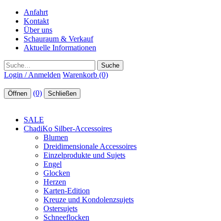
Anfahrt
Kontakt
Über uns
Schauraum & Verkauf
Aktuelle Informationen
Suche
Login / Anmelden
Warenkorb (0)
(0)
Öffnen
Schließen
SALE
ChadiKo Silber-Accessoires
Blumen
Dreidimensionale Accessoires
Einzelprodukte und Sujets
Engel
Glocken
Herzen
Karten-Edition
Kreuze und Kondolenzsujets
Ostersujets
Schneeflocken