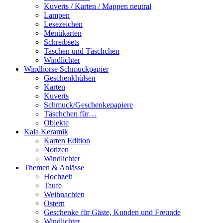
Kuverts / Karten / Mappen neutral
Lampen
Lesezeichen
Menükarten
Schreibsets
Taschen und Täschchen
Windlichter
Windhorse Schmuckpapier
Geschenkhülsen
Karten
Kuverts
Schmuck/Geschenkepapiere
Täschchen für…
Objekte
Kala Keramik
Karten Edition
Notizen
Windlichter
Themen & Anlässe
Hochzeit
Taufe
Weihnachten
Ostern
Geschenke für Gäste, Kunden und Freunde
Windlichter