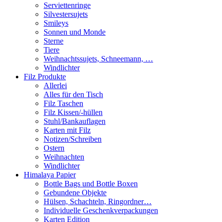
Serviettenringe
Silvestersujets
Smileys
Sonnen und Monde
Sterne
Tiere
Weihnachtssujets, Schneemann, …
Windlichter
Filz Produkte
Allerlei
Alles für den Tisch
Filz Taschen
Filz Kissen/-hüllen
Stuhl/Bankauflagen
Karten mit Filz
Notizen/Schreiben
Ostern
Weihnachten
Windlichter
Himalaya Papier
Bottle Bags und Bottle Boxen
Gebundene Objekte
Hülsen, Schachteln, Ringordner…
Individuelle Geschenkverpackungen
Karten Edition