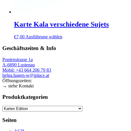
Karte Kala verschiedene Sujets
Dieses
€
7,00
Ausführung wählen
Produkt
weist
Geschäftszeiten & Info
mehrere
Varianten
Pontenstrasse 1a
auf.
A-6890 Lustenau
Die
Mobil: +43 664 206 79 83
Optionen
helga.hagen-w@iplace.at
können
Öffnungszeiten:
auf
→ siehe Kontakt
der
Produktseite
Produktkategorien
gewählt
werden
Seiten