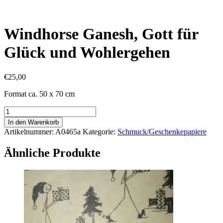
Windhorse Ganesh, Gott für
Glück und Wohlergehen
€
25,00
Format ca. 50 x 70 cm
Windhorse
Ganesh,
In den Warenkorb
Gott
Artikelnummer:
A0465a
Kategorie:
Schmuck/Geschenkepapiere
für
Glück
Ähnliche Produkte
und
Wohlergehen
Menge