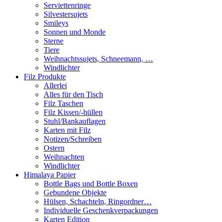
Serviettenringe
Silvestersujets
Smileys
Sonnen und Monde
Sterne
Tiere
Weihnachtssujets, Schneemann, …
Windlichter
Filz Produkte
Allerlei
Alles für den Tisch
Filz Taschen
Filz Kissen/-hüllen
Stuhl/Bankauflagen
Karten mit Filz
Notizen/Schreiben
Ostern
Weihnachten
Windlichter
Himalaya Papier
Bottle Bags und Bottle Boxen
Gebundene Objekte
Hülsen, Schachteln, Ringordner…
Individuelle Geschenkverpackungen
Karten Edition