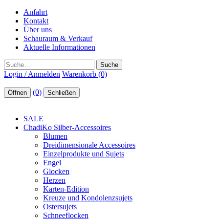
Anfahrt
Kontakt
Über uns
Schauraum & Verkauf
Aktuelle Informationen
Suche
Login / Anmelden
Warenkorb (0)
(0)
Öffnen
Schließen
SALE
ChadiKo Silber-Accessoires
Blumen
Dreidimensionale Accessoires
Einzelprodukte und Sujets
Engel
Glocken
Herzen
Karten-Edition
Kreuze und Kondolenzsujets
Ostersujets
Schneeflocken