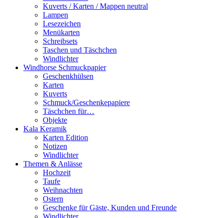
Kuverts / Karten / Mappen neutral
Lampen
Lesezeichen
Menükarten
Schreibsets
Taschen und Täschchen
Windlichter
Windhorse Schmuckpapier
Geschenkhülsen
Karten
Kuverts
Schmuck/Geschenkepapiere
Täschchen für…
Objekte
Kala Keramik
Karten Edition
Notizen
Windlichter
Themen & Anlässe
Hochzeit
Taufe
Weihnachten
Ostern
Geschenke für Gäste, Kunden und Freunde
Windlichter