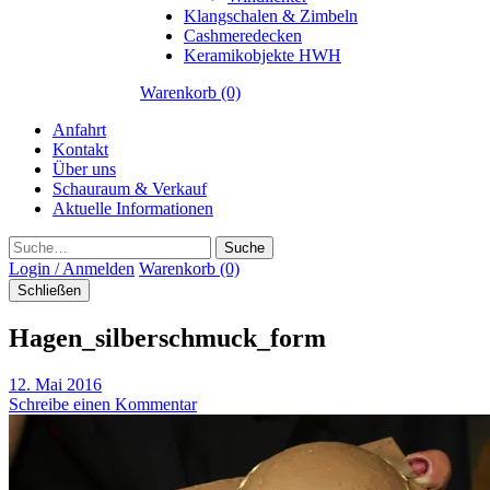
Klangschalen & Zimbeln
Cashmeredecken
Keramikobjekte HWH
Warenkorb (0)
Anfahrt
Kontakt
Über uns
Schauraum & Verkauf
Aktuelle Informationen
Suche
Login / Anmelden
Warenkorb (0)
Schließen
Hagen_silberschmuck_form
12. Mai 2016
Schreibe einen Kommentar