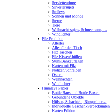
Serviettenringe
Silvestersujets
Smileys
Sonnen und Monde
Sterne
Tiere
Weihnachtssujets, Schneemann, …
Windlichter
Filz Produkte
Allerlei
Alles für den Tisch
Filz Taschen
Filz Kissen/-hüllen
Stuhl/Bankauflagen
Karten mit Filz
Notizen/Schreiben
Ostern
Weihnachten
Windlichter
Himalaya Papier
Bottle Bags und Bottle Boxen
Gebundene Objekte
Hülsen, Schachteln, Ringordner…
Individuelle Geschenkverpackungen
Karten Edition