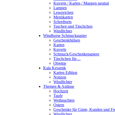
Kuverts / Karten / Mappen neutral
Lampen
Lesezeichen
Menükarten
Schreibsets
Taschen und Täschchen
Windlichter
Windhorse Schmuckpapier
Geschenkhülsen
Karten
Kuverts
Schmuck/Geschenkepapiere
Täschchen für…
Objekte
Kala Keramik
Karten Edition
Notizen
Windlichter
Themen & Anlässe
Hochzeit
Taufe
Weihnachten
Ostern
Geschenke für Gäste, Kunden und Fr
Windlichter