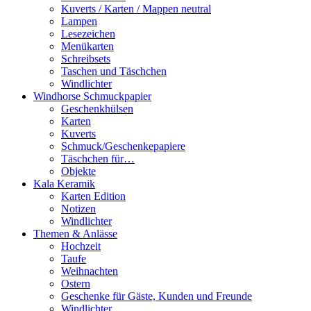
Kuverts / Karten / Mappen neutral
Lampen
Lesezeichen
Menükarten
Schreibsets
Taschen und Täschchen
Windlichter
Windhorse Schmuckpapier
Geschenkhülsen
Karten
Kuverts
Schmuck/Geschenkepapiere
Täschchen für…
Objekte
Kala Keramik
Karten Edition
Notizen
Windlichter
Themen & Anlässe
Hochzeit
Taufe
Weihnachten
Ostern
Geschenke für Gäste, Kunden und Freunde
Windlichter