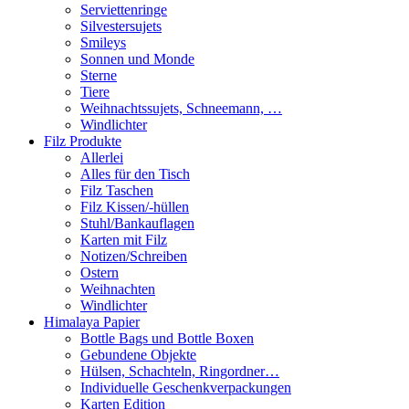
Serviettenringe
Silvestersujets
Smileys
Sonnen und Monde
Sterne
Tiere
Weihnachtssujets, Schneemann, …
Windlichter
Filz Produkte
Allerlei
Alles für den Tisch
Filz Taschen
Filz Kissen/-hüllen
Stuhl/Bankauflagen
Karten mit Filz
Notizen/Schreiben
Ostern
Weihnachten
Windlichter
Himalaya Papier
Bottle Bags und Bottle Boxen
Gebundene Objekte
Hülsen, Schachteln, Ringordner…
Individuelle Geschenkverpackungen
Karten Edition