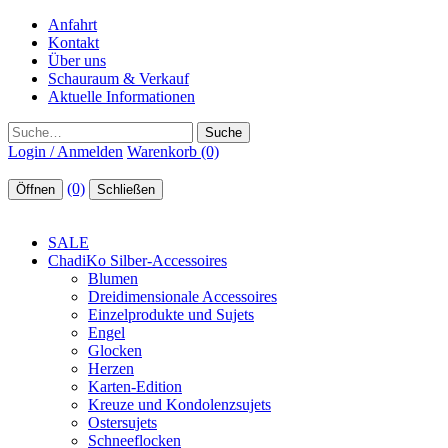
Anfahrt
Kontakt
Über uns
Schauraum & Verkauf
Aktuelle Informationen
Suche
Login / Anmelden
Warenkorb (0)
(0)
Öffnen
Schließen
SALE
ChadiKo Silber-Accessoires
Blumen
Dreidimensionale Accessoires
Einzelprodukte und Sujets
Engel
Glocken
Herzen
Karten-Edition
Kreuze und Kondolenzsujets
Ostersujets
Schneeflocken