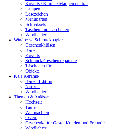
Kuverts / Karten / Mappen neutral
Lampen
Lesezeichen
Menükarten
Schreibsets
Taschen und Täschchen
Windlichter
Windhorse Schmuckpapier
Geschenkhülsen
Karten
Kuverts
Schmuck/Geschenkepapiere
Täschchen für…
Objekte
Kala Keramik
Karten Edition
Notizen
Windlichter
Themen & Anlässe
Hochzeit
Taufe
Weihnachten
Ostern
Geschenke für Gäste, Kunden und Freunde
Windlichter