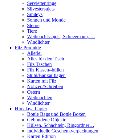
Serviettenringe
Silvestersujets
Smileys
Sonnen und Monde
Sterne
Tiere
Weihnachtssujets, Schneemann, …
Windlichter
Filz Produkte
Allerlei
Alles für den Tisch
Filz Taschen
Filz Kissen/-hüllen
Stuhl/Bankauflagen
Karten mit Filz
Notizen/Schreiben
Ostern
Weihnachten
Windlichter
Himalaya Papier
Bottle Bags und Bottle Boxen
Gebundene Objekte
Hülsen, Schachteln, Ringordner…
Individuelle Geschenkverpackungen
Karten Edition