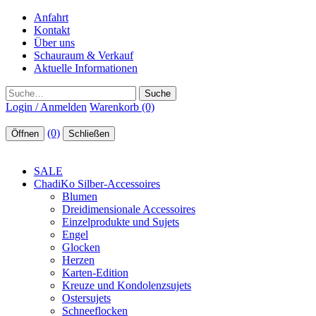
Anfahrt
Kontakt
Über uns
Schauraum & Verkauf
Aktuelle Informationen
Suche
Login / Anmelden
Warenkorb (0)
(0)
Öffnen
Schließen
SALE
ChadiKo Silber-Accessoires
Blumen
Dreidimensionale Accessoires
Einzelprodukte und Sujets
Engel
Glocken
Herzen
Karten-Edition
Kreuze und Kondolenzsujets
Ostersujets
Schneeflocken