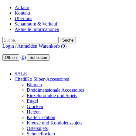
Anfahrt
Kontakt
Über uns
Schauraum & Verkauf
Aktuelle Informationen
Suche
Login / Anmelden
Warenkorb (0)
(0)
Öffnen
Schließen
SALE
ChadiKo Silber-Accessoires
Blumen
Dreidimensionale Accessoires
Einzelprodukte und Sujets
Engel
Glocken
Herzen
Karten-Edition
Kreuze und Kondolenzsujets
Ostersujets
Schneeflocken