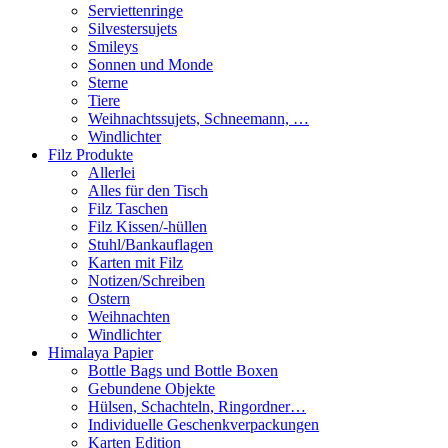
Serviettenringe
Silvestersujets
Smileys
Sonnen und Monde
Sterne
Tiere
Weihnachtssujets, Schneemann, …
Windlichter
Filz Produkte
Allerlei
Alles für den Tisch
Filz Taschen
Filz Kissen/-hüllen
Stuhl/Bankauflagen
Karten mit Filz
Notizen/Schreiben
Ostern
Weihnachten
Windlichter
Himalaya Papier
Bottle Bags und Bottle Boxen
Gebundene Objekte
Hülsen, Schachteln, Ringordner…
Individuelle Geschenkverpackungen
Karten Edition