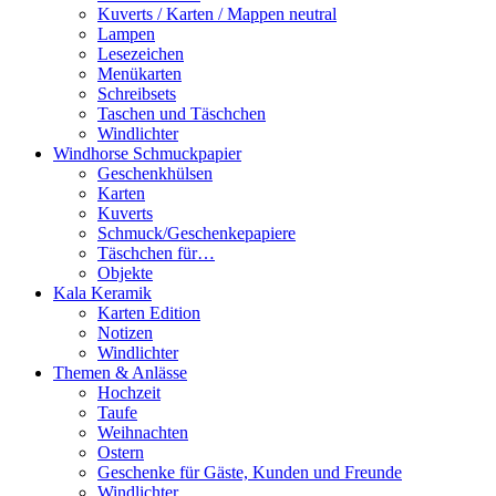
Kuverts / Karten / Mappen neutral
Lampen
Lesezeichen
Menükarten
Schreibsets
Taschen und Täschchen
Windlichter
Windhorse Schmuckpapier
Geschenkhülsen
Karten
Kuverts
Schmuck/Geschenkepapiere
Täschchen für…
Objekte
Kala Keramik
Karten Edition
Notizen
Windlichter
Themen & Anlässe
Hochzeit
Taufe
Weihnachten
Ostern
Geschenke für Gäste, Kunden und Freunde
Windlichter