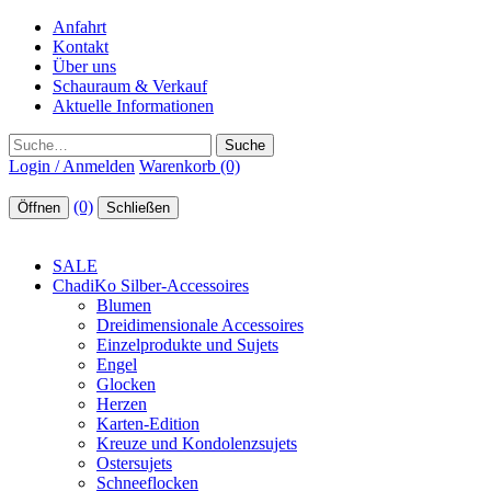
Anfahrt
Kontakt
Über uns
Schauraum & Verkauf
Aktuelle Informationen
Suche
Login / Anmelden
Warenkorb (0)
(0)
Öffnen
Schließen
SALE
ChadiKo Silber-Accessoires
Blumen
Dreidimensionale Accessoires
Einzelprodukte und Sujets
Engel
Glocken
Herzen
Karten-Edition
Kreuze und Kondolenzsujets
Ostersujets
Schneeflocken