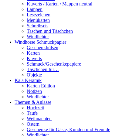
Kuverts / Karten / Mappen neutral
Lampen
Lesezeichen
Menükarten
Schreibsets
Taschen und Täschchen
Windlichter
Windhorse Schmuckpapier
Geschenkhülsen
Karten
Kuverts
Schmuck/Geschenkepapiere
Täschchen für…
Objekte
Kala Keramik
Karten Edition
Notizen
Windlichter
Themen & Anlässe
Hochzeit
Taufe
Weihnachten
Ostern
Geschenke für Gäste, Kunden und Freunde
Windlichter