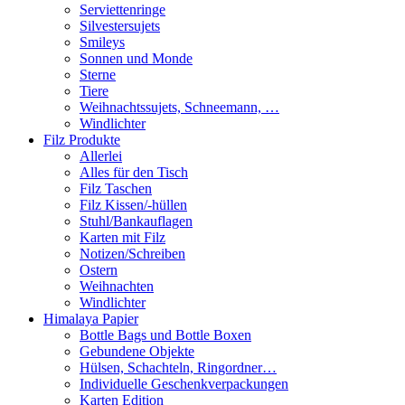
Serviettenringe
Silvestersujets
Smileys
Sonnen und Monde
Sterne
Tiere
Weihnachtssujets, Schneemann, …
Windlichter
Filz Produkte
Allerlei
Alles für den Tisch
Filz Taschen
Filz Kissen/-hüllen
Stuhl/Bankauflagen
Karten mit Filz
Notizen/Schreiben
Ostern
Weihnachten
Windlichter
Himalaya Papier
Bottle Bags und Bottle Boxen
Gebundene Objekte
Hülsen, Schachteln, Ringordner…
Individuelle Geschenkverpackungen
Karten Edition