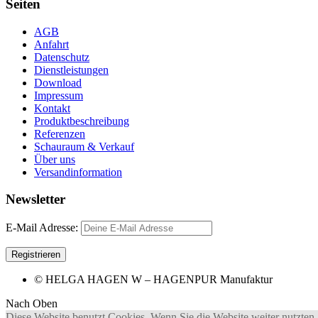
Seiten
AGB
Anfahrt
Datenschutz
Dienstleistungen
Download
Impressum
Kontakt
Produktbeschreibung
Referenzen
Schauraum & Verkauf
Über uns
Versandinformation
Newsletter
E-Mail Adresse:
© HELGA HAGEN W – HAGENPUR Manufaktur
Nach Oben
Diese Website benutzt Cookies. Wenn Sie die Website weiter nutzten,