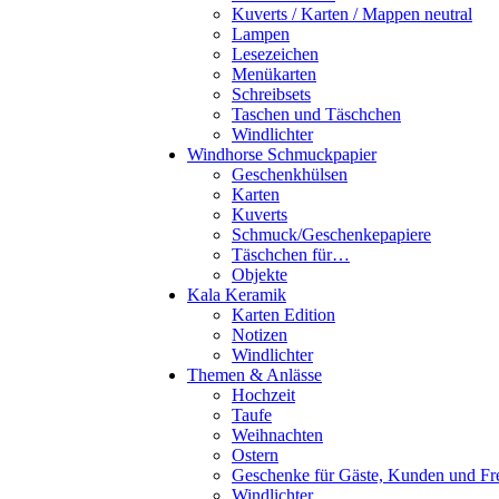
Kuverts / Karten / Mappen neutral
Lampen
Lesezeichen
Menükarten
Schreibsets
Taschen und Täschchen
Windlichter
Windhorse Schmuckpapier
Geschenkhülsen
Karten
Kuverts
Schmuck/Geschenkepapiere
Täschchen für…
Objekte
Kala Keramik
Karten Edition
Notizen
Windlichter
Themen & Anlässe
Hochzeit
Taufe
Weihnachten
Ostern
Geschenke für Gäste, Kunden und Fr
Windlichter