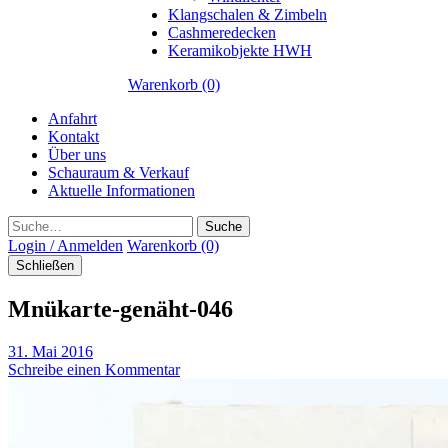
Klangschalen & Zimbeln
Cashmeredecken
Keramikobjekte HWH
Warenkorb (0)
Anfahrt
Kontakt
Über uns
Schauraum & Verkauf
Aktuelle Informationen
Suche
Login / Anmelden
Warenkorb (0)
Schließen
Mnükarte-genäht-046
31. Mai 2016
Schreibe einen Kommentar