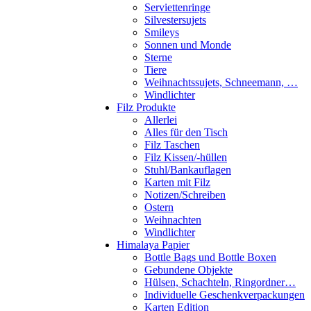
Serviettenringe
Silvestersujets
Smileys
Sonnen und Monde
Sterne
Tiere
Weihnachtssujets, Schneemann, …
Windlichter
Filz Produkte
Allerlei
Alles für den Tisch
Filz Taschen
Filz Kissen/-hüllen
Stuhl/Bankauflagen
Karten mit Filz
Notizen/Schreiben
Ostern
Weihnachten
Windlichter
Himalaya Papier
Bottle Bags und Bottle Boxen
Gebundene Objekte
Hülsen, Schachteln, Ringordner…
Individuelle Geschenkverpackungen
Karten Edition