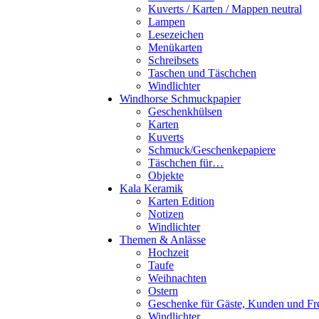
Kuverts / Karten / Mappen neutral
Lampen
Lesezeichen
Menükarten
Schreibsets
Taschen und Täschchen
Windlichter
Windhorse Schmuckpapier
Geschenkhülsen
Karten
Kuverts
Schmuck/Geschenkepapiere
Täschchen für…
Objekte
Kala Keramik
Karten Edition
Notizen
Windlichter
Themen & Anlässe
Hochzeit
Taufe
Weihnachten
Ostern
Geschenke für Gäste, Kunden und Fr
Windlichter