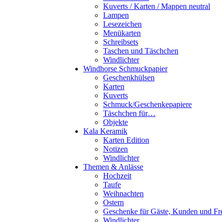
Kuverts / Karten / Mappen neutral
Lampen
Lesezeichen
Menükarten
Schreibsets
Taschen und Täschchen
Windlichter
Windhorse Schmuckpapier
Geschenkhülsen
Karten
Kuverts
Schmuck/Geschenkepapiere
Täschchen für…
Objekte
Kala Keramik
Karten Edition
Notizen
Windlichter
Themen & Anlässe
Hochzeit
Taufe
Weihnachten
Ostern
Geschenke für Gäste, Kunden und Fr
Windlichter