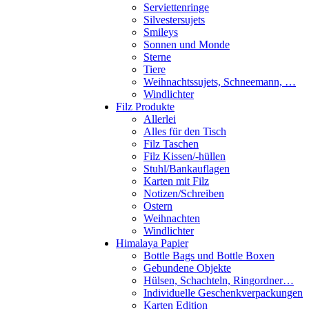
Serviettenringe
Silvestersujets
Smileys
Sonnen und Monde
Sterne
Tiere
Weihnachtssujets, Schneemann, …
Windlichter
Filz Produkte
Allerlei
Alles für den Tisch
Filz Taschen
Filz Kissen/-hüllen
Stuhl/Bankauflagen
Karten mit Filz
Notizen/Schreiben
Ostern
Weihnachten
Windlichter
Himalaya Papier
Bottle Bags und Bottle Boxen
Gebundene Objekte
Hülsen, Schachteln, Ringordner…
Individuelle Geschenkverpackungen
Karten Edition