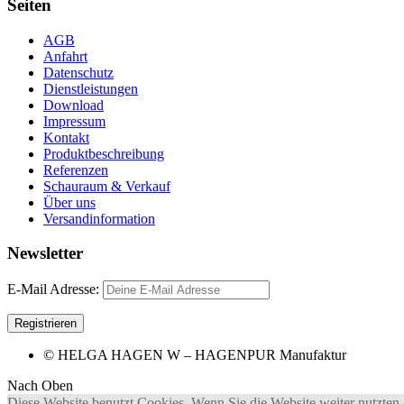
Seiten
AGB
Anfahrt
Datenschutz
Dienstleistungen
Download
Impressum
Kontakt
Produktbeschreibung
Referenzen
Schauraum & Verkauf
Über uns
Versandinformation
Newsletter
E-Mail Adresse:
© HELGA HAGEN W – HAGENPUR Manufaktur
Nach Oben
Diese Website benutzt Cookies. Wenn Sie die Website weiter nutzten,