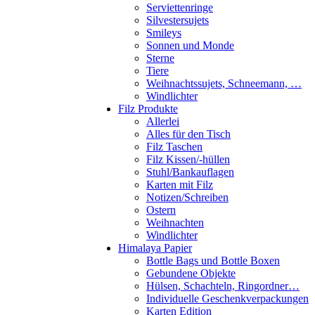
Serviettenringe
Silvestersujets
Smileys
Sonnen und Monde
Sterne
Tiere
Weihnachtssujets, Schneemann, …
Windlichter
Filz Produkte
Allerlei
Alles für den Tisch
Filz Taschen
Filz Kissen/-hüllen
Stuhl/Bankauflagen
Karten mit Filz
Notizen/Schreiben
Ostern
Weihnachten
Windlichter
Himalaya Papier
Bottle Bags und Bottle Boxen
Gebundene Objekte
Hülsen, Schachteln, Ringordner…
Individuelle Geschenkverpackungen
Karten Edition