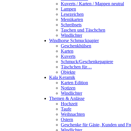
Kuverts / Karten / Mappen neutral
Lampen
Lesezeichen
Menükarten
Schreibsets
Taschen und Täschchen
Windlichter
Windhorse Schmuckpapier
Geschenkhülsen
Karten
Kuverts
Schmuck/Geschenkepapiere
Täschchen für…
Objekte
Kala Keramik
Karten Edition
Notizen
Windlichter
Themen & Anlässe
Hochzeit
Taufe
Weihnachten
Ostern
Geschenke für Gäste, Kunden und Fr
Windlichter