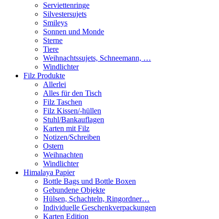
Serviettenringe
Silvestersujets
Smileys
Sonnen und Monde
Sterne
Tiere
Weihnachtssujets, Schneemann, …
Windlichter
Filz Produkte
Allerlei
Alles für den Tisch
Filz Taschen
Filz Kissen/-hüllen
Stuhl/Bankauflagen
Karten mit Filz
Notizen/Schreiben
Ostern
Weihnachten
Windlichter
Himalaya Papier
Bottle Bags und Bottle Boxen
Gebundene Objekte
Hülsen, Schachteln, Ringordner…
Individuelle Geschenkverpackungen
Karten Edition