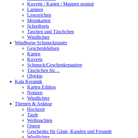
Kuverts / Karten / Mappen neutral
Lampen
Lesezeichen
Menükarten
Schreibsets
Taschen und Täschchen
Windlichter
Windhorse Schmuckpapier
Geschenkhülsen
Karten
Kuverts
Schmuck/Geschenkepapiere
Täschchen für…
Objekte
Kala Keramik
Karten Edition
Notizen
Windlichter
Themen & Anlässe
Hochzeit
Taufe
Weihnachten
Ostern
Geschenke für Gäste, Kunden und Freunde
Windlichter