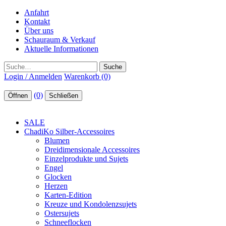
Anfahrt
Kontakt
Über uns
Schauraum & Verkauf
Aktuelle Informationen
Suche
Login / Anmelden
Warenkorb (0)
(0)
Öffnen
Schließen
SALE
ChadiKo Silber-Accessoires
Blumen
Dreidimensionale Accessoires
Einzelprodukte und Sujets
Engel
Glocken
Herzen
Karten-Edition
Kreuze und Kondolenzsujets
Ostersujets
Schneeflocken