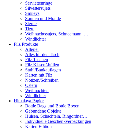
Serviettenringe
Silvestersujets
Smileys
Sonnen und Monde
Sterne
Tiere
Weihnachtssujets, Schneemann, …
Windlichter
Filz Produkte
Allerlei
Alles für den Tisch
Filz Taschen
Filz Kissen/-hüllen
Stuhl/Bankauflagen
Karten mit Filz
Notizen/Schreiben
Ostern
Weihnachten
Windlichter
Himalaya Papier
Bottle Bags und Bottle Boxen
Gebundene Objekte
Hülsen, Schachteln, Ringordner…
Individuelle Geschenkverpackungen
Karten Edition