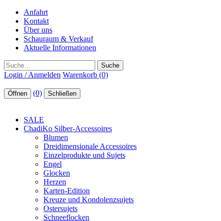
Anfahrt
Kontakt
Über uns
Schauraum & Verkauf
Aktuelle Informationen
Suche
Login / Anmelden
Warenkorb (0)
(0)
Öffnen
Schließen
SALE
ChadiKo Silber-Accessoires
Blumen
Dreidimensionale Accessoires
Einzelprodukte und Sujets
Engel
Glocken
Herzen
Karten-Edition
Kreuze und Kondolenzsujets
Ostersujets
Schneeflocken