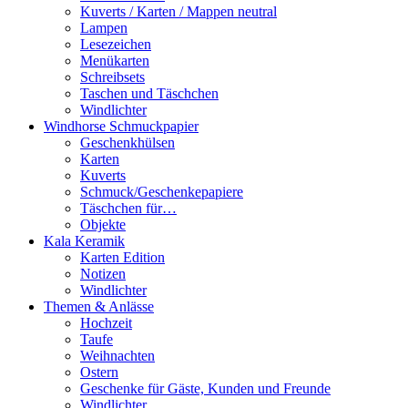
Kuverts / Karten / Mappen neutral
Lampen
Lesezeichen
Menükarten
Schreibsets
Taschen und Täschchen
Windlichter
Windhorse Schmuckpapier
Geschenkhülsen
Karten
Kuverts
Schmuck/Geschenkepapiere
Täschchen für…
Objekte
Kala Keramik
Karten Edition
Notizen
Windlichter
Themen & Anlässe
Hochzeit
Taufe
Weihnachten
Ostern
Geschenke für Gäste, Kunden und Freunde
Windlichter