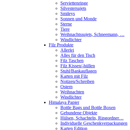
Serviettenringe
Silvestersujets
Smileys
Sonnen und Monde
Sterne
Tiere
Weihnachtssujets, Schneemann, …
Windlichter
Filz Produkte
Allerlei
Alles für den Tisch
Filz Taschen
Filz Kissen/-hüllen
Stuhl/Bankauflagen
Karten mit Filz
Notizen/Schreiben
Ostern
Weihnachten
Windlichter
Himalaya Papier
Bottle Bags und Bottle Boxen
Gebundene Objekte
Hülsen, Schachteln, Ringordner…
Individuelle Geschenkverpackungen
Karten Edition