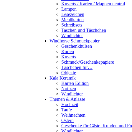
Kuverts / Karten / Mappen neutral
Lampen
Lesezeichen
Menükarten
Schreibsets
Taschen und Täschchen
Windlichter
Windhorse Schmuckpapier
Geschenkhülsen
Karten
Kuverts
Schmuck/Geschenkepapiere
Täschchen für…
Objekte
Kala Keramik
Karten Edition
Notizen
Windlichter
Themen & Anlässe
Hochzeit
Taufe
Weihnachten
Ostern
Geschenke für Gäste, Kunden und Fr
Windlichter