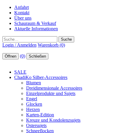
Anfahrt
Kontakt
Über uns
Schauraum & Verkauf
Aktuelle Informationen
Suche
Login / Anmelden
Warenkorb (0)
(0)
Öffnen
Schließen
SALE
ChadiKo Silber-Accessoires
Blumen
Dreidimensionale Accessoires
Einzelprodukte und Sujets
Engel
Glocken
Herzen
Karten-Edition
Kreuze und Kondolenzsujets
Ostersujets
Schneeflocken