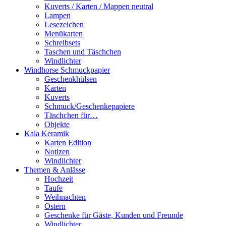
Kuverts / Karten / Mappen neutral
Lampen
Lesezeichen
Menükarten
Schreibsets
Taschen und Täschchen
Windlichter
Windhorse Schmuckpapier
Geschenkhülsen
Karten
Kuverts
Schmuck/Geschenkepapiere
Täschchen für…
Objekte
Kala Keramik
Karten Edition
Notizen
Windlichter
Themen & Anlässe
Hochzeit
Taufe
Weihnachten
Ostern
Geschenke für Gäste, Kunden und Freunde
Windlichter