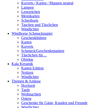
Kuverts / Karten / Mappen neutral
Lampen
Lesezeichen
Menükarten
Schreibsets
Taschen und Täschchen
Windlichter
Windhorse Schmuckpapier
Geschenkhülsen
Karten
Kuverts
Schmuck/Geschenkepapiere
Täschchen für…
Objekte
Kala Keramik
Karten Edition
Notizen
Windlichter
Themen & Anlässe
Hochzeit
Taufe
Weihnachten
Ostern
Geschenke für Gäste, Kunden und Freunde
Windlichter