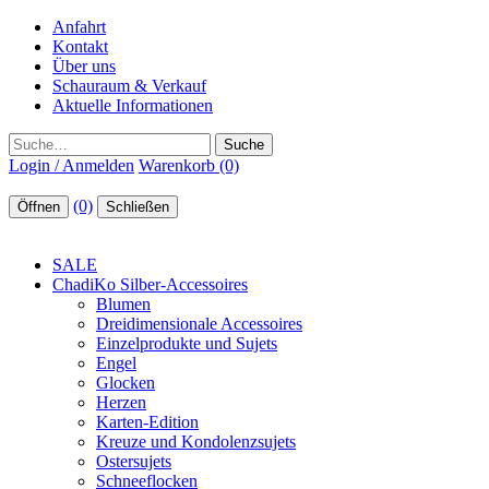
Anfahrt
Kontakt
Über uns
Schauraum & Verkauf
Aktuelle Informationen
Suche
Login / Anmelden
Warenkorb (0)
(0)
Öffnen
Schließen
SALE
ChadiKo Silber-Accessoires
Blumen
Dreidimensionale Accessoires
Einzelprodukte und Sujets
Engel
Glocken
Herzen
Karten-Edition
Kreuze und Kondolenzsujets
Ostersujets
Schneeflocken