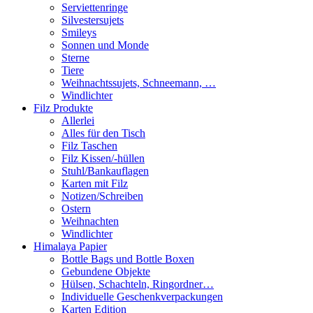
Serviettenringe
Silvestersujets
Smileys
Sonnen und Monde
Sterne
Tiere
Weihnachtssujets, Schneemann, …
Windlichter
Filz Produkte
Allerlei
Alles für den Tisch
Filz Taschen
Filz Kissen/-hüllen
Stuhl/Bankauflagen
Karten mit Filz
Notizen/Schreiben
Ostern
Weihnachten
Windlichter
Himalaya Papier
Bottle Bags und Bottle Boxen
Gebundene Objekte
Hülsen, Schachteln, Ringordner…
Individuelle Geschenkverpackungen
Karten Edition