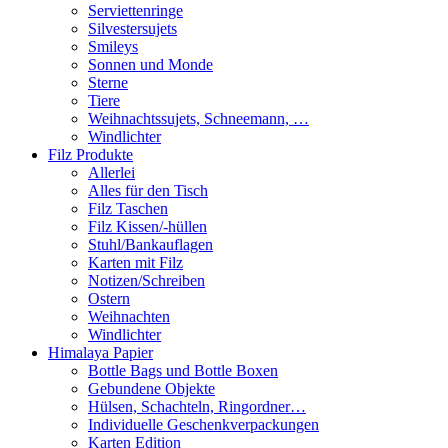
Serviettenringe
Silvestersujets
Smileys
Sonnen und Monde
Sterne
Tiere
Weihnachtssujets, Schneemann, …
Windlichter
Filz Produkte
Allerlei
Alles für den Tisch
Filz Taschen
Filz Kissen/-hüllen
Stuhl/Bankauflagen
Karten mit Filz
Notizen/Schreiben
Ostern
Weihnachten
Windlichter
Himalaya Papier
Bottle Bags und Bottle Boxen
Gebundene Objekte
Hülsen, Schachteln, Ringordner…
Individuelle Geschenkverpackungen
Karten Edition