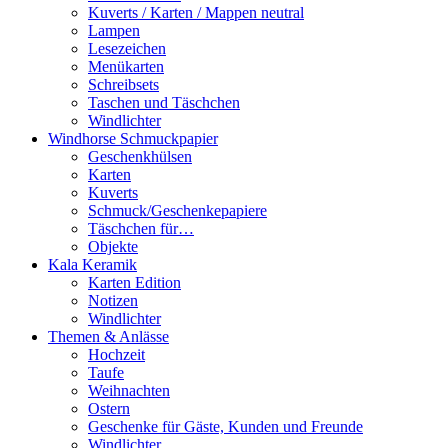
Kuverts / Karten / Mappen neutral
Lampen
Lesezeichen
Menükarten
Schreibsets
Taschen und Täschchen
Windlichter
Windhorse Schmuckpapier
Geschenkhülsen
Karten
Kuverts
Schmuck/Geschenkepapiere
Täschchen für…
Objekte
Kala Keramik
Karten Edition
Notizen
Windlichter
Themen & Anlässe
Hochzeit
Taufe
Weihnachten
Ostern
Geschenke für Gäste, Kunden und Freunde
Windlichter