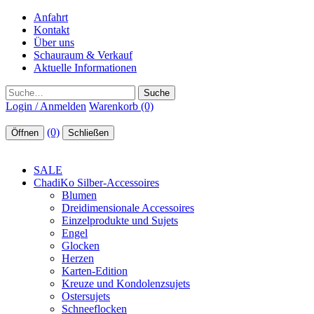
Anfahrt
Kontakt
Über uns
Schauraum & Verkauf
Aktuelle Informationen
Suche
Login / Anmelden
Warenkorb (0)
(0)
Öffnen
Schließen
SALE
ChadiKo Silber-Accessoires
Blumen
Dreidimensionale Accessoires
Einzelprodukte und Sujets
Engel
Glocken
Herzen
Karten-Edition
Kreuze und Kondolenzsujets
Ostersujets
Schneeflocken