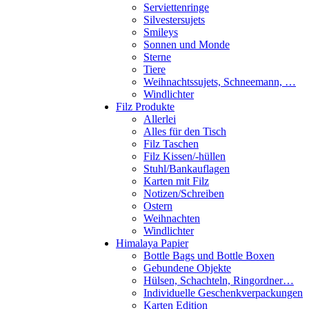
Serviettenringe
Silvestersujets
Smileys
Sonnen und Monde
Sterne
Tiere
Weihnachtssujets, Schneemann, …
Windlichter
Filz Produkte
Allerlei
Alles für den Tisch
Filz Taschen
Filz Kissen/-hüllen
Stuhl/Bankauflagen
Karten mit Filz
Notizen/Schreiben
Ostern
Weihnachten
Windlichter
Himalaya Papier
Bottle Bags und Bottle Boxen
Gebundene Objekte
Hülsen, Schachteln, Ringordner…
Individuelle Geschenkverpackungen
Karten Edition