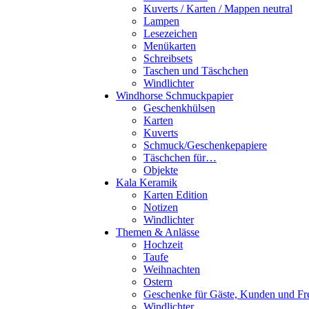
Kuverts / Karten / Mappen neutral
Lampen
Lesezeichen
Menükarten
Schreibsets
Taschen und Täschchen
Windlichter
Windhorse Schmuckpapier
Geschenkhülsen
Karten
Kuverts
Schmuck/Geschenkepapiere
Täschchen für…
Objekte
Kala Keramik
Karten Edition
Notizen
Windlichter
Themen & Anlässe
Hochzeit
Taufe
Weihnachten
Ostern
Geschenke für Gäste, Kunden und Fr
Windlichter