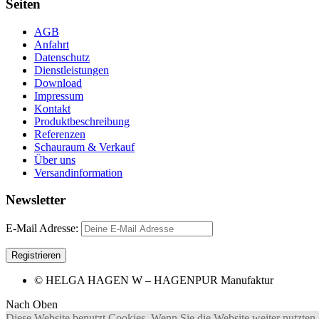
Seiten
AGB
Anfahrt
Datenschutz
Dienstleistungen
Download
Impressum
Kontakt
Produktbeschreibung
Referenzen
Schauraum & Verkauf
Über uns
Versandinformation
Newsletter
E-Mail Adresse:
© HELGA HAGEN W – HAGENPUR Manufaktur
Nach Oben
Diese Website benutzt Cookies. Wenn Sie die Website weiter nutzten,