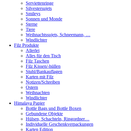
Serviettenringe
Silvestersujets
Smileys
Sonnen und Monde
Sterne
Tiere
Weihnachtssujets, Schneemann, …
Windlichter
Filz Produkte
Allerlei
Alles für den Tisch
Filz Taschen
Filz Kissen/-hüllen
Stuhl/Bankauflagen
Karten mit Filz
Notizen/Schreiben
Ostern
Weihnachten
Windlichter
Himalaya Papier
Bottle Bags und Bottle Boxen
Gebundene Objekte
Hülsen, Schachteln, Ringordner…
Individuelle Geschenkverpackungen
Karten Edition