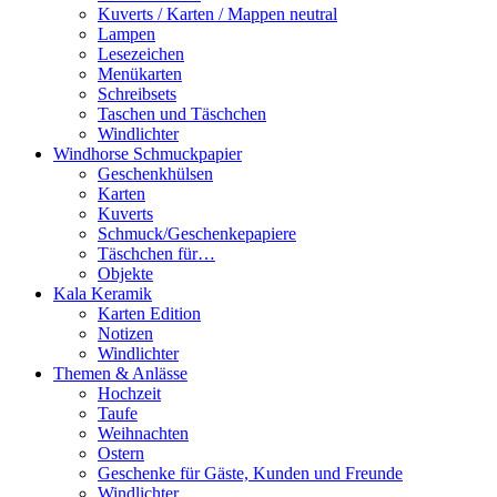
Kuverts / Karten / Mappen neutral
Lampen
Lesezeichen
Menükarten
Schreibsets
Taschen und Täschchen
Windlichter
Windhorse Schmuckpapier
Geschenkhülsen
Karten
Kuverts
Schmuck/Geschenkepapiere
Täschchen für…
Objekte
Kala Keramik
Karten Edition
Notizen
Windlichter
Themen & Anlässe
Hochzeit
Taufe
Weihnachten
Ostern
Geschenke für Gäste, Kunden und Freunde
Windlichter