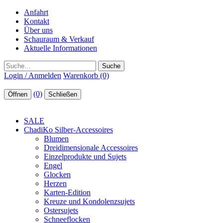
Anfahrt
Kontakt
Über uns
Schauraum & Verkauf
Aktuelle Informationen
Suche
Login / Anmelden
Warenkorb (0)
(0)
Öffnen
Schließen
SALE
ChadiKo Silber-Accessoires
Blumen
Dreidimensionale Accessoires
Einzelprodukte und Sujets
Engel
Glocken
Herzen
Karten-Edition
Kreuze und Kondolenzsujets
Ostersujets
Schneeflocken