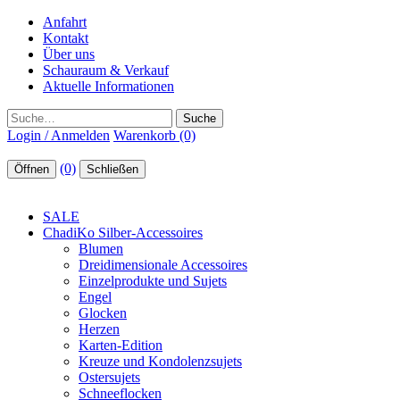
Anfahrt
Kontakt
Über uns
Schauraum & Verkauf
Aktuelle Informationen
Suche
Login / Anmelden
Warenkorb (0)
(0)
Öffnen
Schließen
SALE
ChadiKo Silber-Accessoires
Blumen
Dreidimensionale Accessoires
Einzelprodukte und Sujets
Engel
Glocken
Herzen
Karten-Edition
Kreuze und Kondolenzsujets
Ostersujets
Schneeflocken