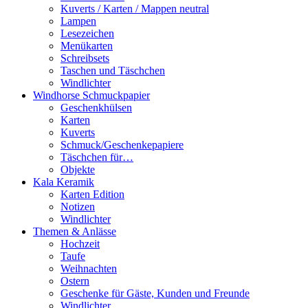
Kuverts / Karten / Mappen neutral
Lampen
Lesezeichen
Menükarten
Schreibsets
Taschen und Täschchen
Windlichter
Windhorse Schmuckpapier
Geschenkhülsen
Karten
Kuverts
Schmuck/Geschenkepapiere
Täschchen für…
Objekte
Kala Keramik
Karten Edition
Notizen
Windlichter
Themen & Anlässe
Hochzeit
Taufe
Weihnachten
Ostern
Geschenke für Gäste, Kunden und Freunde
Windlichter