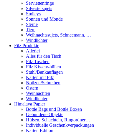
Serviettenringe
Silvestersujets
Smileys
Sonnen und Monde
Sterne
Tiere
Weihnachtssujets, Schneemann, …
Windlichter
Filz Produkte
Allerlei
Alles für den Tisch
Filz Taschen
Filz Kissen/-hüllen
Stuhl/Bankauflagen
Karten mit Filz
Notizen/Schreiben
Ostern
Weihnachten
Windlichter
Himalaya Papier
Bottle Bags und Bottle Boxen
Gebundene Objekte
Hülsen, Schachteln, Ringordner…
Individuelle Geschenkverpackungen
Karten Edition