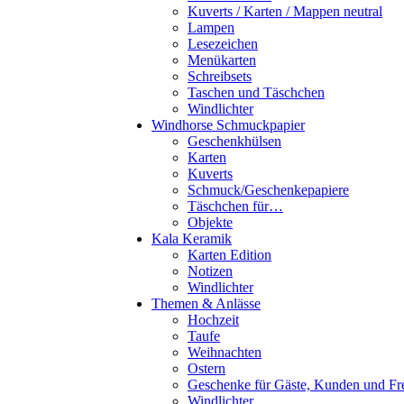
Kuverts / Karten / Mappen neutral
Lampen
Lesezeichen
Menükarten
Schreibsets
Taschen und Täschchen
Windlichter
Windhorse Schmuckpapier
Geschenkhülsen
Karten
Kuverts
Schmuck/Geschenkepapiere
Täschchen für…
Objekte
Kala Keramik
Karten Edition
Notizen
Windlichter
Themen & Anlässe
Hochzeit
Taufe
Weihnachten
Ostern
Geschenke für Gäste, Kunden und Fr
Windlichter