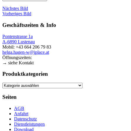
Nächstes Bild
Vorheriges Bild
Geschäftszeiten & Info
Pontenstrasse 1a
A-6890 Lustenau
Mobil: +43 664 206 79 83
helga.hagen-w@iplace.at
Öffnungszeiten:
→ siehe Kontakt
Produktkategorien
Seiten
AGB
Anfahrt
Datenschutz
Dienstleistungen
Download