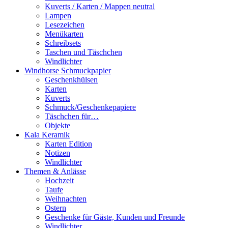
Kuverts / Karten / Mappen neutral
Lampen
Lesezeichen
Menükarten
Schreibsets
Taschen und Täschchen
Windlichter
Windhorse Schmuckpapier
Geschenkhülsen
Karten
Kuverts
Schmuck/Geschenkepapiere
Täschchen für…
Objekte
Kala Keramik
Karten Edition
Notizen
Windlichter
Themen & Anlässe
Hochzeit
Taufe
Weihnachten
Ostern
Geschenke für Gäste, Kunden und Freunde
Windlichter