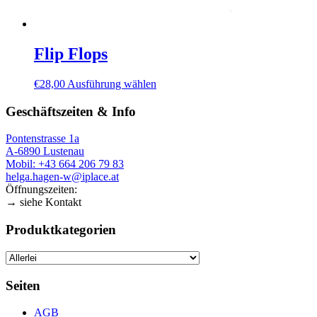
Flip Flops
Dieses
€
28,00
Ausführung wählen
Produkt
weist
Geschäftszeiten & Info
mehrere
Varianten
Pontenstrasse 1a
auf.
A-6890 Lustenau
Die
Mobil: +43 664 206 79 83
Optionen
helga.hagen-w@iplace.at
können
Öffnungszeiten:
auf
→ siehe Kontakt
der
Produktseite
Produktkategorien
gewählt
werden
Seiten
AGB