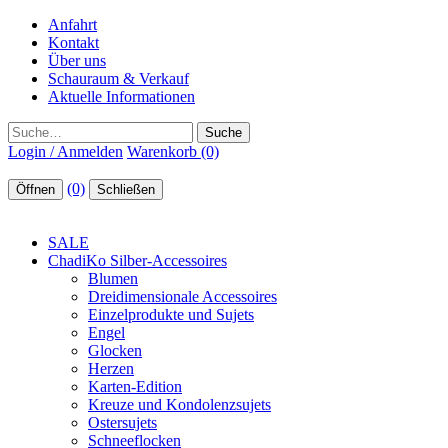
Anfahrt
Kontakt
Über uns
Schauraum & Verkauf
Aktuelle Informationen
Suche
Login / Anmelden
Warenkorb (0)
(0)
Öffnen
Schließen
SALE
ChadiKo Silber-Accessoires
Blumen
Dreidimensionale Accessoires
Einzelprodukte und Sujets
Engel
Glocken
Herzen
Karten-Edition
Kreuze und Kondolenzsujets
Ostersujets
Schneeflocken