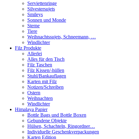
Serviettenringe
Silvestersujets
Smileys
Sonnen und Monde
Sterne
Tiere
Weihnachtssujets, Schneemann, …
Windlichter
Filz Produkte
Allerlei
Alles für den Tisch
Filz Taschen
Filz Kissen/-hüllen
Stuhl/Bankauflagen
Karten mit Filz
Notizen/Schreiben
Ostern
Weihnachten
Windlichter
Himalaya Papier
Bottle Bags und Bottle Boxen
Gebundene Objekte
Hülsen, Schachteln, Ringordner…
Individuelle Geschenkverpackungen
Karten Edition