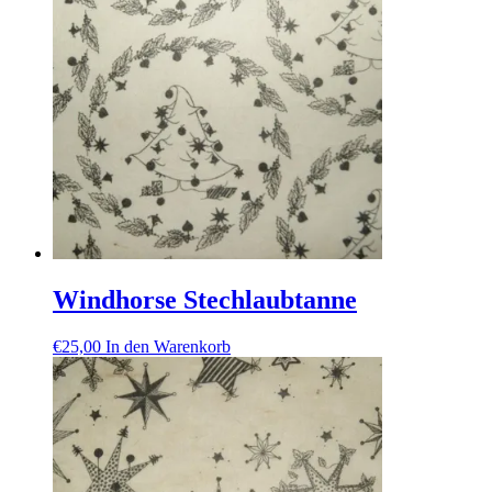
Windhorse Stechlaubtanne
€
25,00
In den Warenkorb