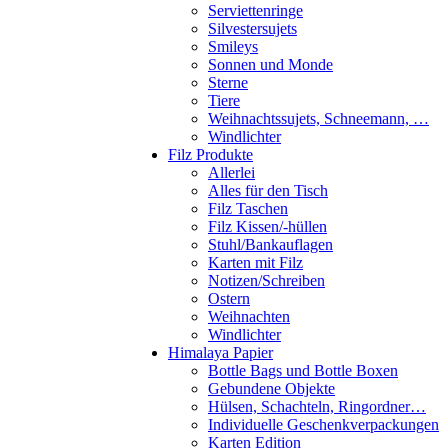
Serviettenringe
Silvestersujets
Smileys
Sonnen und Monde
Sterne
Tiere
Weihnachtssujets, Schneemann, …
Windlichter
Filz Produkte
Allerlei
Alles für den Tisch
Filz Taschen
Filz Kissen/-hüllen
Stuhl/Bankauflagen
Karten mit Filz
Notizen/Schreiben
Ostern
Weihnachten
Windlichter
Himalaya Papier
Bottle Bags und Bottle Boxen
Gebundene Objekte
Hülsen, Schachteln, Ringordner…
Individuelle Geschenkverpackungen
Karten Edition