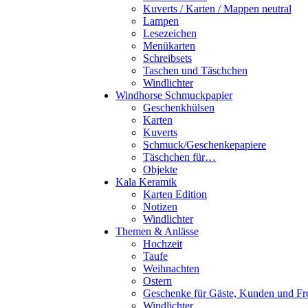
Kuverts / Karten / Mappen neutral
Lampen
Lesezeichen
Menükarten
Schreibsets
Taschen und Täschchen
Windlichter
Windhorse Schmuckpapier
Geschenkhülsen
Karten
Kuverts
Schmuck/Geschenkepapiere
Täschchen für…
Objekte
Kala Keramik
Karten Edition
Notizen
Windlichter
Themen & Anlässe
Hochzeit
Taufe
Weihnachten
Ostern
Geschenke für Gäste, Kunden und Fr
Windlichter