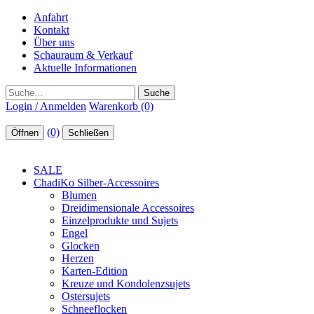
Anfahrt
Kontakt
Über uns
Schauraum & Verkauf
Aktuelle Informationen
Suche
Login / Anmelden
Warenkorb (0)
(0)
Öffnen
Schließen
SALE
ChadiKo Silber-Accessoires
Blumen
Dreidimensionale Accessoires
Einzelprodukte und Sujets
Engel
Glocken
Herzen
Karten-Edition
Kreuze und Kondolenzsujets
Ostersujets
Schneeflocken