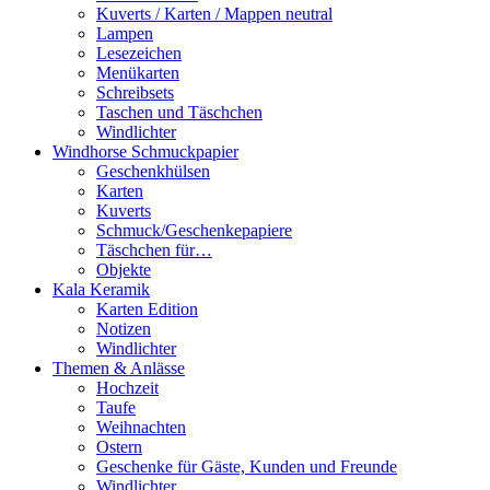
Kuverts / Karten / Mappen neutral
Lampen
Lesezeichen
Menükarten
Schreibsets
Taschen und Täschchen
Windlichter
Windhorse Schmuckpapier
Geschenkhülsen
Karten
Kuverts
Schmuck/Geschenkepapiere
Täschchen für…
Objekte
Kala Keramik
Karten Edition
Notizen
Windlichter
Themen & Anlässe
Hochzeit
Taufe
Weihnachten
Ostern
Geschenke für Gäste, Kunden und Freunde
Windlichter