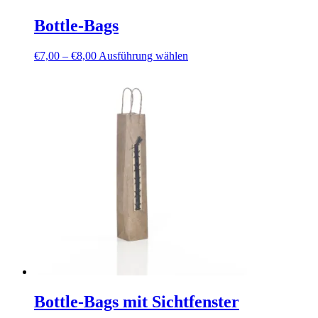
Bottle-Bags
Preisspanne:
Dieses
€
7,00
–
€
8,00
Ausführung wählen
€7,00
Produkt
bis
weist
€8,00
mehrere
Varianten
auf.
Die
Optionen
können
auf
der
Produktseite
gewählt
werden
Bottle-Bags mit Sichtfenster