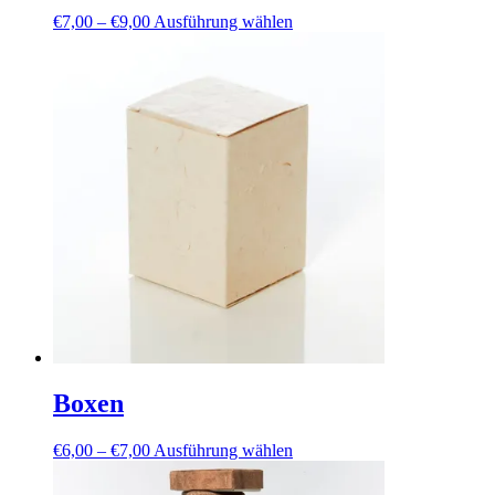
Preisspanne:
Dieses
€
7,00
–
€
9,00
Ausführung wählen
€7,00
Produkt
bis
weist
€9,00
mehrere
Varianten
auf.
Die
Optionen
können
auf
der
Produktseite
gewählt
werden
Boxen
Preisspanne:
Dieses
€
6,00
–
€
7,00
Ausführung wählen
€6,00
Produkt
bis
weist