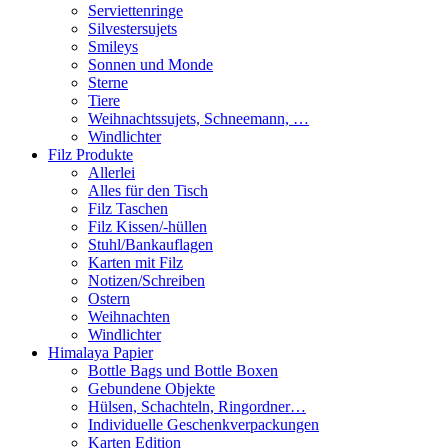
Serviettenringe
Silvestersujets
Smileys
Sonnen und Monde
Sterne
Tiere
Weihnachtssujets, Schneemann, …
Windlichter
Filz Produkte
Allerlei
Alles für den Tisch
Filz Taschen
Filz Kissen/-hüllen
Stuhl/Bankauflagen
Karten mit Filz
Notizen/Schreiben
Ostern
Weihnachten
Windlichter
Himalaya Papier
Bottle Bags und Bottle Boxen
Gebundene Objekte
Hülsen, Schachteln, Ringordner…
Individuelle Geschenkverpackungen
Karten Edition