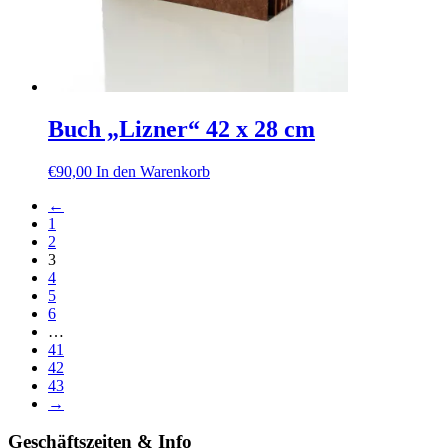
werden
Buch „Lizner“ 42 x 28 cm
€
90,00
In den Warenkorb
←
1
2
3
4
5
6
…
41
42
43
→
Geschäftszeiten & Info