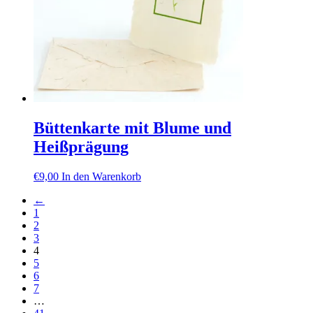
der
Produktseite
gewählt
werden
Büttenkarte mit Blume und
Heißprägung
€
9,00
In den Warenkorb
←
1
2
3
4
5
6
7
…