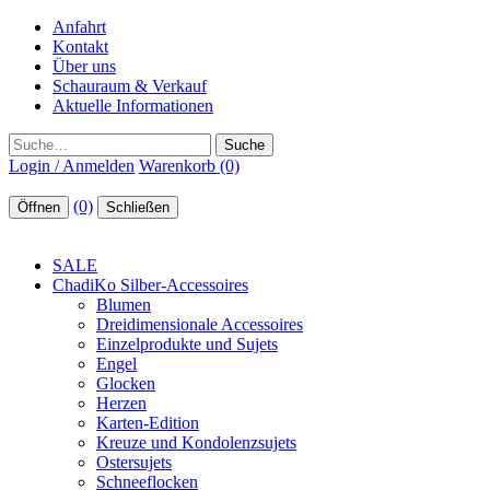
Anfahrt
Kontakt
Über uns
Schauraum & Verkauf
Aktuelle Informationen
Suche
Login / Anmelden
Warenkorb (0)
(0)
Öffnen
Schließen
SALE
ChadiKo Silber-Accessoires
Blumen
Dreidimensionale Accessoires
Einzelprodukte und Sujets
Engel
Glocken
Herzen
Karten-Edition
Kreuze und Kondolenzsujets
Ostersujets
Schneeflocken