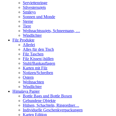
Serviettenringe
Silvestersujets
Smileys
Sonnen und Monde
Sterne
Tiere
Weihnachtssujets, Schneemann, …
Windlichter
Filz Produkte
Allerlei
Alles für den Tisch
Filz Taschen
Filz Kissen/-hüllen
Stuhl/Bankauflagen
Karten mit Filz
Notizen/Schreiben
Ostern
Weihnachten
Windlichter
Himalaya Papier
Bottle Bags und Bottle Boxen
Gebundene Objekte
Hülsen, Schachteln, Ringordner…
Individuelle Geschenkverpackungen
Karten Edition