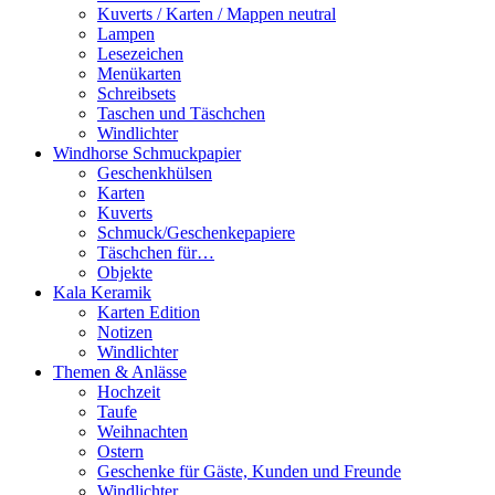
Kuverts / Karten / Mappen neutral
Lampen
Lesezeichen
Menükarten
Schreibsets
Taschen und Täschchen
Windlichter
Windhorse Schmuckpapier
Geschenkhülsen
Karten
Kuverts
Schmuck/Geschenkepapiere
Täschchen für…
Objekte
Kala Keramik
Karten Edition
Notizen
Windlichter
Themen & Anlässe
Hochzeit
Taufe
Weihnachten
Ostern
Geschenke für Gäste, Kunden und Freunde
Windlichter