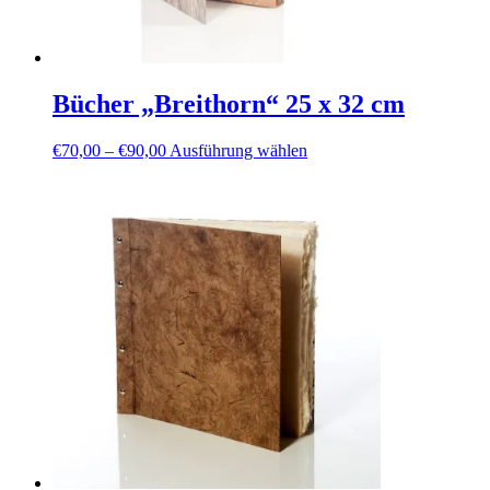
Bücher „Breithorn“ 25 x 32 cm
Preisspanne:
Dieses
€
70,00
–
€
90,00
Ausführung wählen
€70,00
Produkt
bis
weist
€90,00
mehrere
Varianten
auf.
Die
Optionen
können
auf
der
Produktseite
gewählt
werden