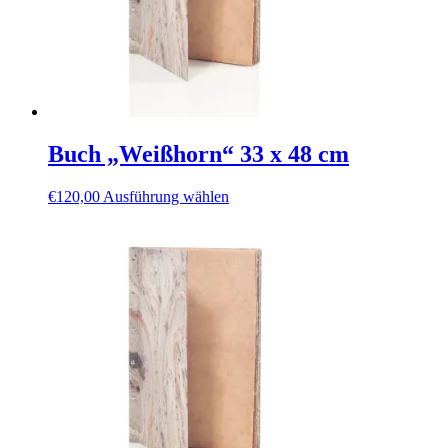
Buch „Weißhorn“ 33 x 48 cm
Dieses
€
120,00
Ausführung wählen
Produkt
weist
mehrere
Varianten
auf.
Die
Optionen
können
auf
der
Produktseite
gewählt
werden