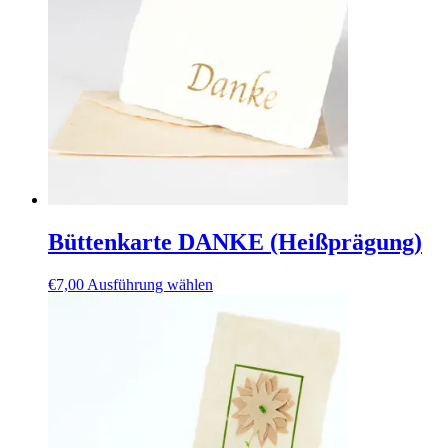
Büttenkarte DANKE (Heißprägung)
Dieses
€
7,00
Ausführung wählen
Produkt
weist
mehrere
Varianten
auf.
Die
Optionen
können
auf