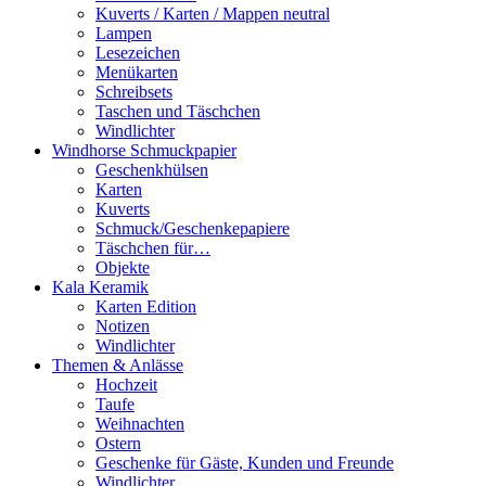
Kuverts / Karten / Mappen neutral
Lampen
Lesezeichen
Menükarten
Schreibsets
Taschen und Täschchen
Windlichter
Windhorse Schmuckpapier
Geschenkhülsen
Karten
Kuverts
Schmuck/Geschenkepapiere
Täschchen für…
Objekte
Kala Keramik
Karten Edition
Notizen
Windlichter
Themen & Anlässe
Hochzeit
Taufe
Weihnachten
Ostern
Geschenke für Gäste, Kunden und Freunde
Windlichter