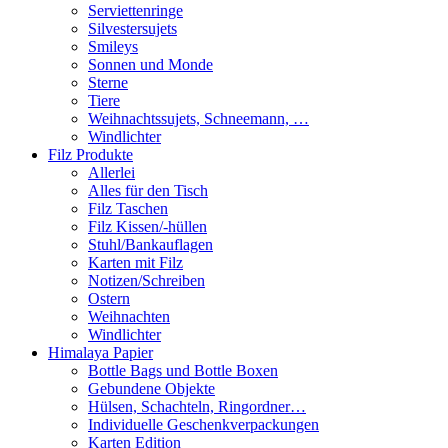
Serviettenringe
Silvestersujets
Smileys
Sonnen und Monde
Sterne
Tiere
Weihnachtssujets, Schneemann, …
Windlichter
Filz Produkte
Allerlei
Alles für den Tisch
Filz Taschen
Filz Kissen/-hüllen
Stuhl/Bankauflagen
Karten mit Filz
Notizen/Schreiben
Ostern
Weihnachten
Windlichter
Himalaya Papier
Bottle Bags und Bottle Boxen
Gebundene Objekte
Hülsen, Schachteln, Ringordner…
Individuelle Geschenkverpackungen
Karten Edition