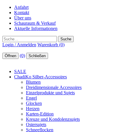
Anfahrt
Kontakt
Über uns
Schauraum & Verkauf
Aktuelle Informationen
Suche
Login / Anmelden
Warenkorb (0)
(0)
Öffnen
Schließen
SALE
ChadiKo Silber-Accessoires
Blumen
Dreidimensionale Accessoires
Einzelprodukte und Sujets
Engel
Glocken
Herzen
Karten-Edition
Kreuze und Kondolenzsujets
Ostersujets
Schneeflocken